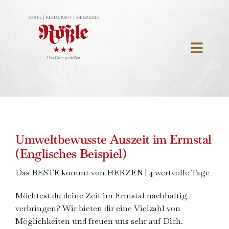
Skip
to
content
Toggl
Navig
Startseite
Hotel
Restaurant
Umweltbewusste Auszeit im Ermstal
(Englisches Beispiel)
Events
Das BESTE kommt von HERZEN | 4 wertvolle Tage
Butchery
Möchtest du deine Zeit im Ermstal nachhaltig
verbringen? Wir bieten dir eine Vielzahl von
About us
Möglichkeiten und freuen uns sehr auf Dich.