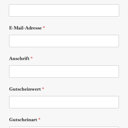
*
E-Mail-Adresse
*
N
a
m
e
F
i
Anschrift
*
r
m
a
Gutscheinwert
*
Gutscheinart
*