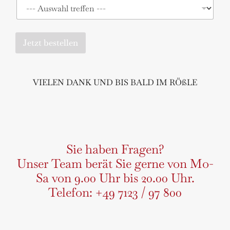
Jetzt bestellen
A
l
VIELEN DANK UND BIS BALD IM RÖßLE
t
e
r
n
a
Sie haben Fragen?
t
Unser Team berät Sie gerne von Mo-
i
Sa von 9.00 Uhr bis 20.00 Uhr.
v
Telefon: +49 7123 / 97 800
e
: