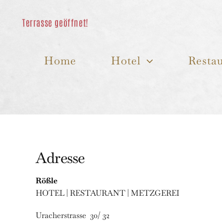
Skip
to
content
Home
Hotel
Resta
Adresse
Rößle
HOTEL | RESTAURANT | METZGEREI
Uracherstrasse 30/ 32