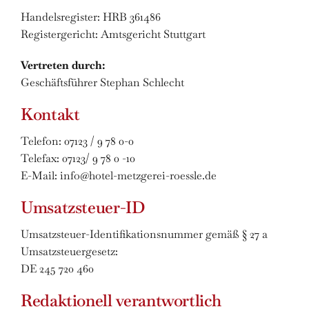
Handelsregister: HRB 361486
TISCH
RESERVIEREN
Registergericht: Amtsgericht Stuttgart
ZIMMER
BUCHEN
Vertreten durch:
Geschäftsführer Stephan Schlecht
Kontakt
Telefon: 07123 / 9 78 0-0
Telefax: 07123/ 9 78 0 -10
E-Mail: info@hotel-metzgerei-roessle.de
Umsatzsteuer-ID
Umsatzsteuer-Identifikationsnummer gemäß § 27 a
Umsatzsteuergesetz:
DE 245 720 460
Redaktionell verantwortlich