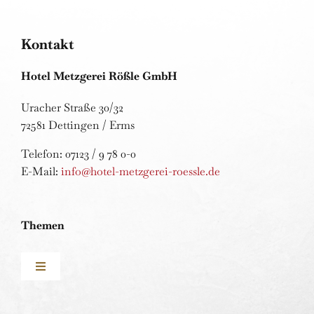
Kontakt
Hotel Metzgerei Rößle GmbH
Uracher Straße 30/32
72581 Dettingen / Erms
Telefon: 07123 / 9 78 0-0
E-Mail:
info@hotel-metzgerei-roessle.de
Themen
Toggle
Navigation
Gutscheine