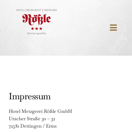
Skip
to
content
Toggl
Navig
Home
Hotel
Restaurant
Events
Impressum
Metzgerei
Hotel Metzgerei Rößle GmbH
Uracher Straße 30 – 32
Über uns
72581 Dettingen / Erms