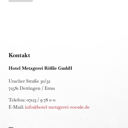
A
l
t
e
r
n
a
Kontakt
t
i
Hotel Metzgerei Rößle GmbH
v
Uracher Straße 30/32
e
72581 Dettingen / Erms
:
Telefon: 07123 / 9 78 0-0
E-Mail:
info@hotel-metzgerei-roessle.de